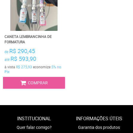
CANETA LEMBRANCINHA DE
FORMATURA
R$ 290,45
de
R$ 593,90
até
à vista
R$ 275,93
economize
5%
no
Pix
COMPRAR
INSTITUCIONAL
INFORMAÇÕES ÚTEIS
Quer falar comigo?
Garantia dos produtos