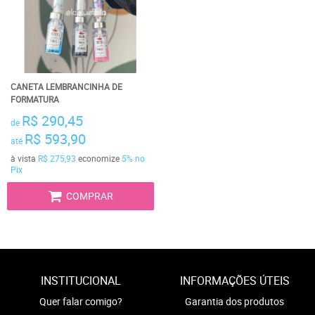
CANETA LEMBRANCINHA DE
FORMATURA
R$ 290,45
de
R$ 593,90
até
à vista
R$ 275,93
economize
5%
no
Pix
COMPRAR
INSTITUCIONAL
INFORMAÇÕES ÚTEIS
Quer falar comigo?
Garantia dos produtos