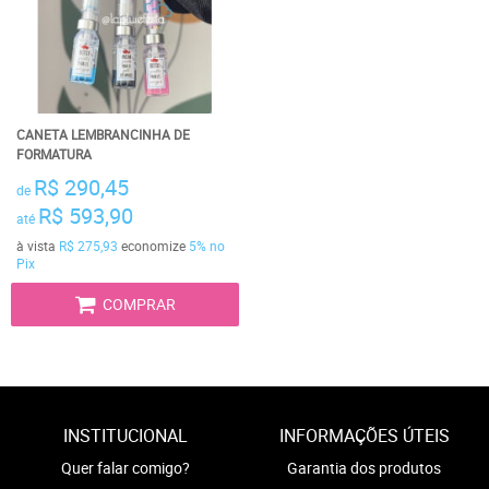
CANETA LEMBRANCINHA DE
FORMATURA
R$ 290,45
de
R$ 593,90
até
à vista
R$ 275,93
economize
5%
no
Pix
COMPRAR
INSTITUCIONAL
INFORMAÇÕES ÚTEIS
Quer falar comigo?
Garantia dos produtos