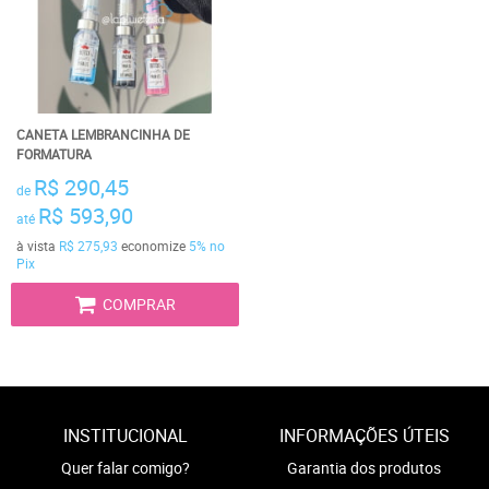
CANETA LEMBRANCINHA DE
FORMATURA
R$ 290,45
de
R$ 593,90
até
à vista
R$ 275,93
economize
5%
no
Pix
COMPRAR
INSTITUCIONAL
INFORMAÇÕES ÚTEIS
Quer falar comigo?
Garantia dos produtos