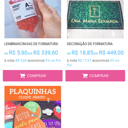
LEMBRANCINHAS DE FORMATURA
DECORAÇÃO DE FORMATURA
R$ 5,90
R$ 339,60
R$ 18,85
R$ 449,00
de
até
de
até
à vista
R$ 5,60
economize
5%
no Pix
à vista
R$ 17,91
economize
5%
no
Pix
COMPRAR
COMPRAR