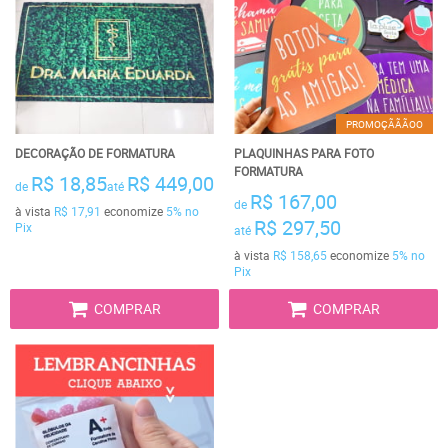
PROMOÇÃÃÃOO
DECORAÇÃO DE FORMATURA
PLAQUINHAS PARA FOTO
FORMATURA
R$ 18,85
R$ 449,00
de
até
R$ 167,00
de
à vista
R$ 17,91
economize
5%
no
R$ 297,50
Pix
até
à vista
R$ 158,65
economize
5%
no
Pix
COMPRAR
COMPRAR