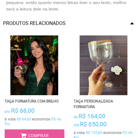
pequena, então quanto menos letras tiver o seu texto, melhor
será a leitura dele na lente.
PRODUTOS RELACIONADOS
TAÇA FORMATURA COM BRILHO
TAÇA PERSONALIZADA
FORMATURA
R$ 68,00
por
R$ 164,00
de
à vista
R$ 64,60
economize
5%
no
R$ 650,00
Pix
até
à vista
R$ 155,80
economize
5%
no
COMPRAR
Pix