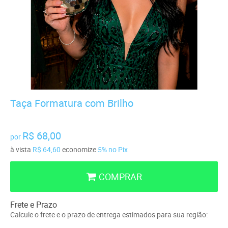
Taça Formatura com Brilho
R$ 68,00
por
à vista
R$ 64,60
economize
5%
no Pix
COMPRAR
Frete e Prazo
Calcule o frete e o prazo de entrega estimados para sua região: