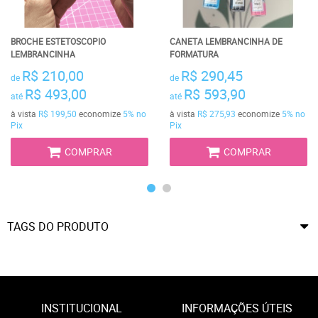
BROCHE ESTETOSCOPIO
CANETA LEMBRANCINHA DE
LEMBRANCINHA
FORMATURA
R$ 210,00
R$ 290,45
de
de
R$ 493,00
R$ 593,90
até
até
à vista
R$ 199,50
economize
5%
no
à vista
R$ 275,93
economize
5%
no
Pix
Pix
COMPRAR
COMPRAR
TAGS DO PRODUTO
INSTITUCIONAL
INFORMAÇÕES ÚTEIS