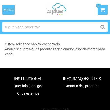
0
O item solicitado não foi encontrado.
Abaixo seguem alguns produtos selecionados especialmente para
você.
INSTITUCIONAL
INFORMAÇÕES ÚTEIS
Quer falar comigo?
Garantia dos produtos
Onde estamos