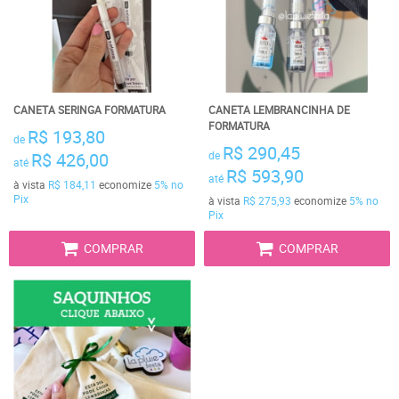
CANETA SERINGA FORMATURA
CANETA LEMBRANCINHA DE
FORMATURA
R$ 193,80
de
R$ 290,45
R$ 426,00
de
até
R$ 593,90
até
à vista
R$ 184,11
economize
5%
no
Pix
à vista
R$ 275,93
economize
5%
no
Pix
COMPRAR
COMPRAR