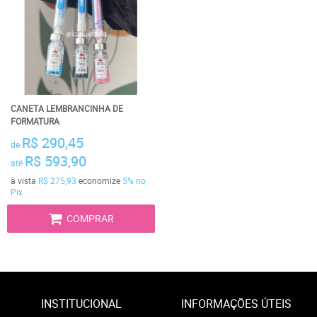
CANETA LEMBRANCINHA DE
FORMATURA
R$ 290,45
de
R$ 593,90
até
à vista
R$ 275,93
economize
5%
no
Pix
COMPRAR
INSTITUCIONAL
INFORMAÇÕES ÚTEIS