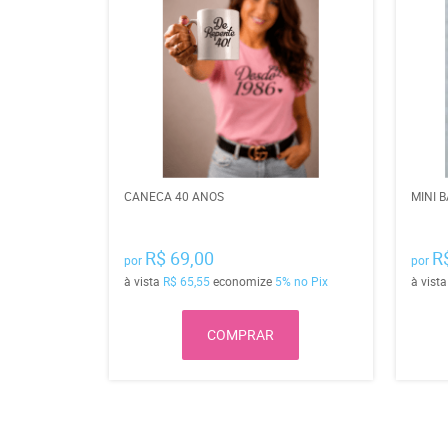
CANECA 40 ANOS
MINI 
R$ 69,00
R
por
por
à vista
R$ 65,55
economize
5%
no Pix
à vist
COMPRAR