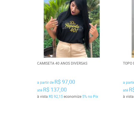
CAMISETA 40 ANOS DIVERSAS
TOPO 
R$ 97,00
a partir de
a parti
R$ 137,00
R
até
até
à vista
R$ 92,15
economize
5%
no Pix
à vist