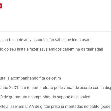
e
 sua festa de aniversário e não sabe que tema usar!!
o do seu Insta e fazer seus amigos cairem na gargalhada!!
ura já acompanhando fita de cetim
manho 20X15cm (o porta retrato pode variar de acordo com a dis
50 de gramatura acompanhando suporte de plástico
te a laser em E.V.A de glitter preto já montadas no palito (pode