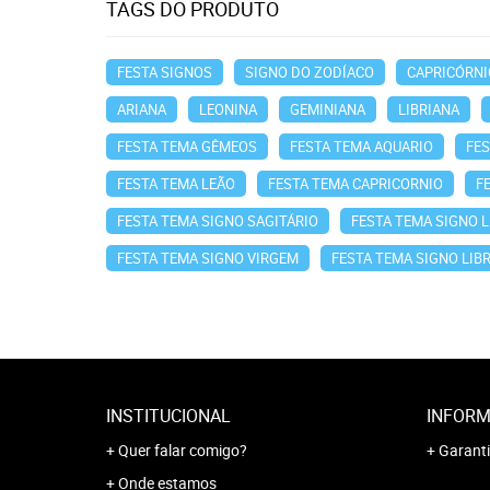
TAGS DO PRODUTO
FESTA SIGNOS
SIGNO DO ZODÍACO
CAPRICÓRNI
ARIANA
LEONINA
GEMINIANA
LIBRIANA
FESTA TEMA GÊMEOS
FESTA TEMA AQUARIO
FE
FESTA TEMA LEÃO
FESTA TEMA CAPRICORNIO
F
FESTA TEMA SIGNO SAGITÁRIO
FESTA TEMA SIGNO 
FESTA TEMA SIGNO VIRGEM
FESTA TEMA SIGNO LIB
INSTITUCIONAL
INFORM
Quer falar comigo?
Garanti
Onde estamos