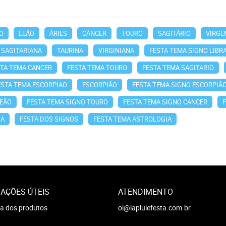
O
LEÃO
ÁRIES
CÂNCER
TOURO
SAGITÁRIO
VIRGE
SAGITARIANA
TAURINA
VIRGINIANA
FESTA TEMA SIGNO LIBR
STA TEMA CANCER
FESTA TEMA TOURO
FESTA TEMA SAGITARIO
ESTA TEMA ESCORPIAO
ESCORPIÃO
FESTA TEMA SIGNO ESCORPIÃ
LEÃO
FESTA TEMA SIGNO TOURO
FESTA TEMA SIGNO CANCER
RA
FESTA DOS SIGNOS
FESTA TEMA ASTROLOGIA
AÇÕES ÚTEIS
ATENDIMENTO
a dos produtos
oi@lapluiefesta.com.br