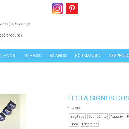
vindo(a),
Faça login
30 ANOS
40 ANOS
50 ANOS
FORMATURA
DESPEDID
FESTA SIGNOS CO
SIGNO
Sagitário
Capricórnio
Aquário
P
Libra
Escorpião