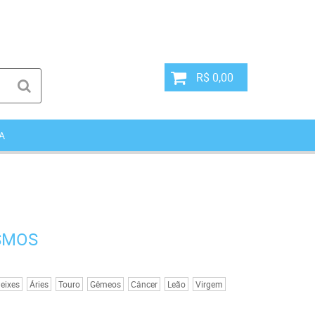
R$ 0,00
A
SMOS
eixes
Áries
Touro
Gêmeos
Câncer
Leão
Virgem