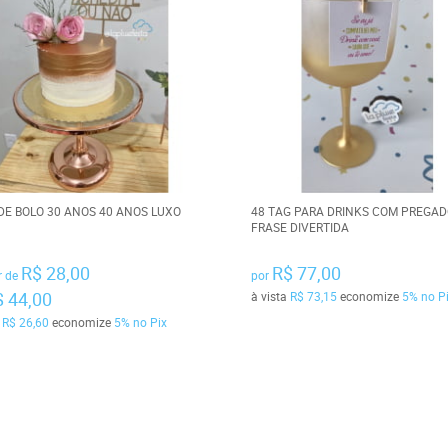
DE BOLO 30 ANOS 40 ANOS LUXO
48 TAG PARA DRINKS COM PREGAD
FRASE DIVERTIDA
R$ 28,00
R$ 77,00
r de
por
$ 44,00
à vista
R$ 73,15
economize
5%
no P
a
R$ 26,60
economize
5%
no Pix